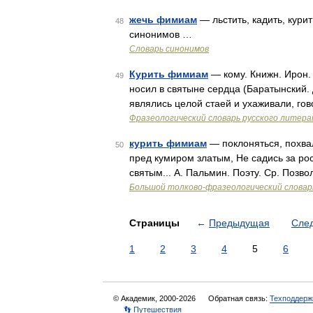
жечь фимиам
— льстить, кадить, кур
48
синонимов …
Словарь синонимов
Курить фимиам
— кому. Книжн. Ирон. 
49
носил в святыне сердца (Баратынский.
являлись целой стаей и ухаживали, го
Фразеологический словарь русского литера
курить фимиам
— поклоняться, похвал
50
пред кумиром златым, Не садись за рос
святым... А. Пальмин. Поэту. Ср. Позв
Большой толково-фразеологический словар
Страницы
←
Предыдущая
Сле
1
2
3
4
5
6
© Академик, 2000-2026
Обратная связь:
Техподдерж
👣 Путешествия