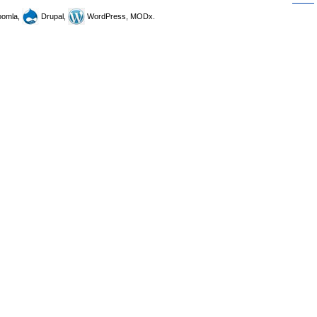
omla,
Drupal,
WordPress, MODx.