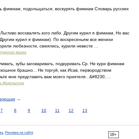
ить фимиам, подольщаться, воскурять фимиам Словарь русских
Льстиво восхвалять кого либо. Другим курил я фимиам, Но вас
 Другим курил я фимиам). По воскресеньям все женихи
ворили любезности, смеялись, курили невесте …
турного языка
ивать, зубы заговаривать, подкуривать Ср. Не кури фимиам
кошное брашно... Не торгуй, как Исав, первородством
ольте мне представить вам моего приятеля...&#8230; …
ь Михельсона
дующая
→
7
8
9
10
11
12
13
ка
,
Реклама на сайте
18+