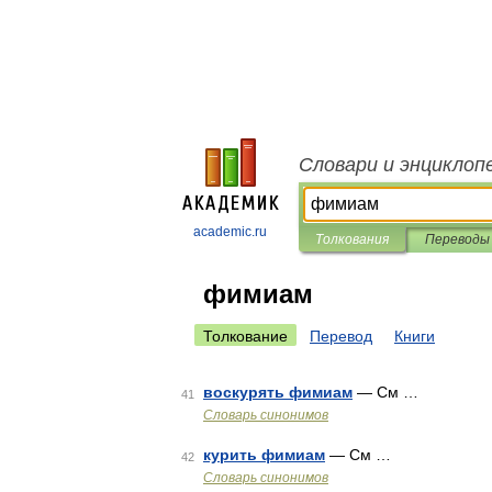
Словари и энциклоп
academic.ru
Толкования
Переводы
фимиам
Толкование
Перевод
Книги
воскурять фимиам
— См …
41
Словарь синонимов
курить фимиам
— См …
42
Словарь синонимов