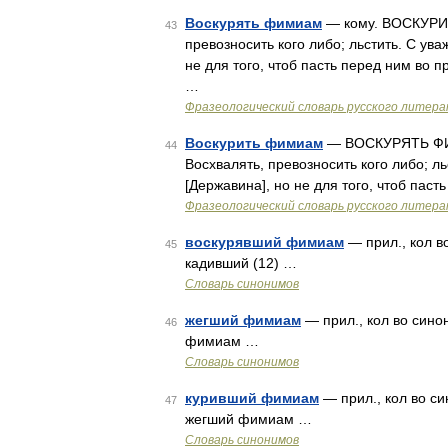
Воскурять фимиам
— кому. ВОСКУРИТ
43
превозносить кого либо; льстить. С ув
не для того, чтоб пасть перед ним во
…
Фразеологический словарь русского литера
Воскурить фимиам
— ВОСКУРЯТЬ ФИМ
44
Восхвалять, превозносить кого либо; 
[Державина], но не для того, чтоб пас
Фразеологический словарь русского литера
воскурявший фимиам
— прил., кол в
45
кадивший (12) …
Словарь синонимов
жегший фимиам
— прил., кол во сино
46
фимиам …
Словарь синонимов
куривший фимиам
— прил., кол во си
47
жегший фимиам …
Словарь синонимов