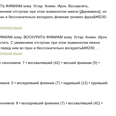
Ь ФИМИАМ кому. Устар. Книжн. Ирон. Восхвалять,
ажением отступаю при этом знаменитом имени [Державина], но
 прах и бессознательно воскурить фимиам громких фраз&#8230;
турного языка
ИАМ кому. ВОСКУРИТЬ ФИМИАМ кому. Устар. Книжн. Ирон.
льстить. С уважением отступаю при этом знаменитом имени
ть перед ним во прах и бессознательно воскурить&#8230; …
турного языка
о синонимов: 7 • восхвалявший (42) • жегший фимиам (5) •
нимов: 5 • воскурявший фимиам (7) • кадивший (12) • куривший
нонимов: 8 • воскурявший фимиам (7) • восхвалявший (42) •